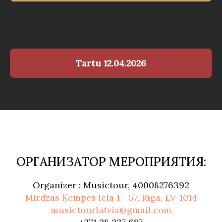
Tartu 12.04.2026
ОРГАНИЗАТОР МЕРОПРИЯТИЯ:
Organizer : Musictour, 40008276392
Mirdzas
Ķempes
iela
1 - 57,
Rīga
, LV-1014
musictourlatvia@gmail.com