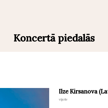
Koncertā piedalās
Ilze Kirsanova (La
vijole