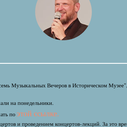
семь Музыкальных Вечеров в Историческом Музее", 
пали на понедельники.
этой ссылке.
нать по
цертов и проведением концертов-лекций. За это вре