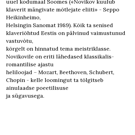
uuel kodumaal Soomes («Novikov kuulub
klaverit mängivate mõtlejate eliiti» - Seppo
Heikinheimo,
Helsingin Sanomat 1989). Kõik ta senised
klaveriõhtud Eestis on pälvinud vaimustunud
vastuvòtu,
kõrgelt on hinnatud tema meistriklasse.
Novikovile on eriti lähedased klassikalis-
romantilise ajastu
heliloojad – Mozart, Beethoven, Schubert,
Chopin - kelle loomingut ta tõlgitseb
ainulaadse poeetilisuse
ja sügavusega.