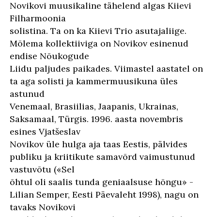
Novikovi muusikaline tähelend algas Kiievi
Filharmoonia
solistina. Ta on ka Kiievi Trio asutajaliige.
Mõlema kollektiiviga on Novikov esinenud
endise Nõukogude
Liidu paljudes paikades. Viimastel aastatel on
ta aga solisti ja kammermuusikuna üles
astunud
Venemaal, Brasiilias, Jaapanis, Ukrainas,
Saksamaal, Türgis. 1996. aasta novembris
esines Vjatšeslav
Novikov üle hulga aja taas Eestis, pälvides
publiku ja kriitikute samavõrd vaimustunud
vastuvõtu («Sel
õhtul oli saalis tunda geniaalsuse hõngu» -
Lilian Semper, Eesti Päevaleht 1998), nagu on
tavaks Novikovi