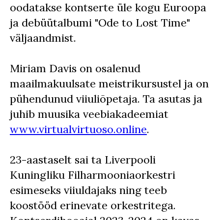
oodatakse kontserte üle kogu Euroopa
ja debüütalbumi "Ode to Lost Time"
väljaandmist.
Miriam Davis on osalenud
maailmakuulsate meistrikursustel ja on
pühendunud viiuliõpetaja. Ta asutas ja
juhib muusika veebiakadeemiat
www.virtualvirtuoso.online
.
23-aastaselt sai ta Liverpooli
Kuningliku Filharmooniaorkestri
esimeseks viiuldajaks ning teeb
koostööd erinevate orkestritega.