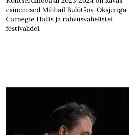
Kontserdihooajal 2023-2024 on kavas
esinemised Mihhail Bulõtšov-Oksjeriga
Carnegie Hallis ja rahvusvahelistel
festivalidel.