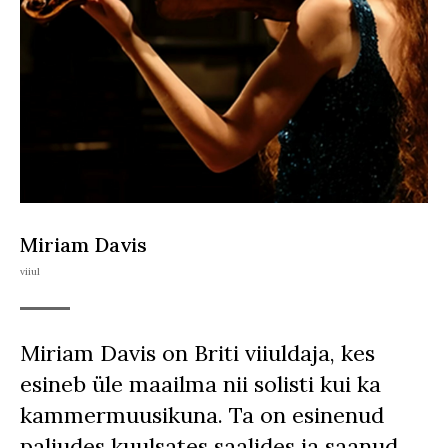
Miriam Davis
viiul
Miriam Davis on Briti viiuldaja, kes
esineb üle maailma nii solisti kui ka
kammermuusikuna. Ta on esinenud
paljudes kuulsates saalides ja saanud