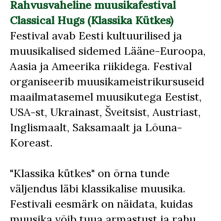
Rahvusvaheline muusikafestival
Classical Hugs (Klassika Kütkes)
Festival avab Eesti kultuurilised ja
muusikalised sidemed Lääne-Euroopa,
Aasia ja Ameerika riikidega. Festival
organiseerib muusikameistrikursuseid
maailmatasemel muusikutega Eestist,
USA-st, Ukrainast, Šveitsist, Austriast,
Inglismaalt, Saksamaalt ja Lõuna-
Koreast.
"Klassika kütkes" on õrna tunde
väljendus läbi klassikalise muusika.
Festivali eesmärk on näidata, kuidas
muusika võib tuua armastust ja rahu