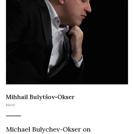
Mihhail Bulytšov-Okser
klaver
Michael Bulychev-Okser on