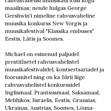
rahvusvahelisi muusikaüritusi kogu
maailmas; nende hulgas George
Gershwin'i nimeline rahvusvaheline
muusika konkurss New Yorgis ja
muusikafestival "Klassika embuses"
Eestis, Lätis ja Soomes.
Michael on esinenud paljudel
prestiižsetel rahvusvahelistel
muusikafestivalidel, kontsertsariadel ja
foorumitel ning on ka žürii liige
rahvusvahelistel konkurssidel
Inglismaal, Prantsusmaal, Saksamaal,
Mehhikos, Iisraelis, Eestis, Gruusias,
Ukrainas, Austrias, Soomes, Lõuna-