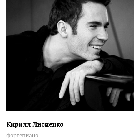
Кирилл Лисиенко
фортепиано