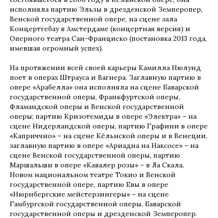
исполняла партию Эльзы в дрезденской Земперопер,
Венской государственной опере, на сцене зала
Концертгебау в Амстердаме (концертная версия) и
Оперного театра Сан-Франциско (постановка 2013 года,
имевшая огромный успех).
На протяжении всей своей карьеры Камилла Нюлунд
поет в операх Штрауса и Вагнера. Заглавную партию в
опере «Арабелла» она исполняла на сцене Баварской
государственной оперы, Франкфуртской оперы,
Фламандской оперы и Венской государственной
оперы; партию Кризотемиды в опере «Электра» – на
сцене Нидерландской оперы, партию Графини в опере
«Каприччио» – на сцене Кёльнской оперы и в Венеции,
заглавную партию в опере «Ариадна на Наксосе» – на
сцене Венской государственной оперы, партию
Маршальши в опере «Кавалер розы» – в Ла Скала,
Новом национальном театре Токио и Венской
государственной опере, партию Евы в опере
«Нюрнбергские мейстерзингеры» – на сцене
Гамбургской государственной оперы, Баварской
государственной оперы и дрезденской Земперопер.