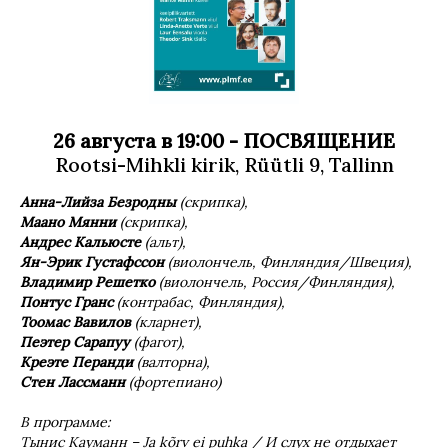
26 августа в 19:00 -
ПОСВЯЩЕНИЕ
Rootsi-Mihkli kirik, Rüütli 9, Tallinn
A
нна-Лийза Безродны
(скрипка),
M
аано Мянни
(скрипка),
A
ндрес Кальюсте
(альт),
Ян
-Эрик Густафссон
(виолончель, Финляндия/Швеция),
Владимир Решетко
(виолончель, Россия/Финляндия),
Понтус Гранс
(контрабас, Финляндия),
Too
мас Вавилов
(кларнет),
Пеэтер Сарапуу
(фагот),
K
реэте Перанди
(валторна),
Стен Лассманн
(фортепиано)
В программе:
T
ынис Кауманн –
Ja
k
õ
rv
ei
puhka
/
И слух не отдыхает