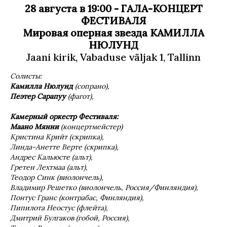
28 августа в 19:00 -
ГАЛА-КОНЦЕРТ
ФЕСТИВАЛЯ
Мировая оперная звезда КАМИЛЛА
НЮЛУНД
Jaani kirik, Vabaduse väljak 1, Tallinn
Солисты:
Камилла Нюлунд
(сопрано),
Пеэтер Сарапуу
(фагот),
Камерный оркестр Фестиваля:
M
аано Мянни
(концертмейстер)
Kристина Крийт (скрипка),
Линда-Анетте Верте (скрипка),
Aндрес Кальюсте (альт),
Гретен Лехтмаа (альт),
Теодор Синк (виолончель),
Владимир Решетко (виолончель, Россия/Финляндия),
Понтус Гранс (контрабас, Финляндия),
Пипилота Неостус (флейта),
Дмитрий Булгаков (гобой, Россия),