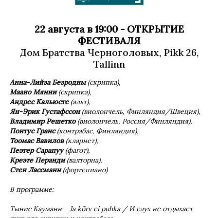
22 августа в 19:00 - ОТКРЫТИЕ
ФЕСТИВАЛЯ
Дом Братства Черноголовых, Pikk 26,
Tallinn
A
нна-Лийза Безродны
(скрипка),
M
аано Мянни
(скрипка),
A
ндрес Кальюсте
(альт),
Ян
-Эрик Густафссон
(виолончель, Финляндия/Швеция),
Владимир Решетко
(виолончель, Россия/Финляндия),
Понтус Гранс
(контрабас, Финляндия),
Too
мас Вавилов
(кларнет),
Пеэтер Сарапуу
(фагот),
K
реэте Перанди
(валторна),
Стен Лассманн
(фортепиано)
В программе:
T
ынис Кауманн –
Ja
k
õ
rv
ei
puhka
/
И слух не отдыхает