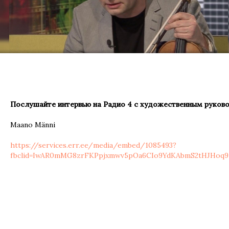
Ф
Послушайте интервью на Радио 4 с художественным руков
Maano Männi
https://services.err.ee/media/embed/1085493?
fbclid=IwAR0mMG8zrFKPpjxmwv5pOa6CIo9YdKAbmS2tHJHoq