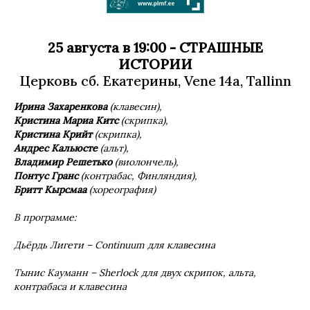
25 августа в 19:00 - СТРАШНЫЕ
ИСТОРИИ
Церковь сб. Екатерины, Vene 14a, Tallinn
Ирина Захаренкова
(клавесин),
Кристина Mapиa Kитс
(скрипка),
Кристина Крийт
(скрипка),
A
ндрес Кальюсте
(альт),
Владимир Решетько
(виолончель),
Понтус Гранс
(контрабас, Финляндия),
Бритт Кырсмаа
(хореография)
В программе:
Дьёрдь Лигети –
Continuum
для клавесина
Тынис Кауманн –
Sherlock
для двух скрипок, альта,
контрабаса и клавесина