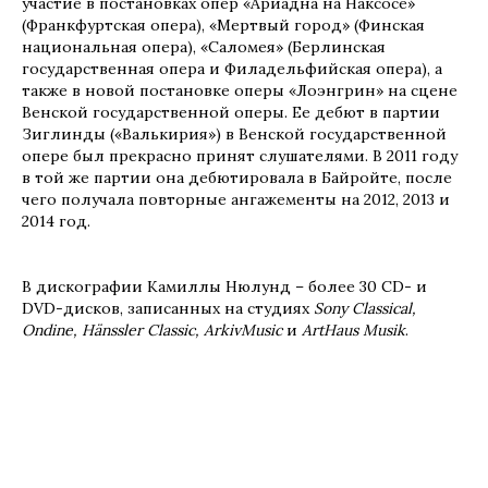
участие в постановках опер «Ариадна на Наксосе»
(Франкфуртская опера), «Мертвый город» (Финская
национальная опера), «Саломея» (Берлинская
государственная опера и Филадельфийская опера), а
также в новой постановке оперы «Лоэнгрин» на сцене
Венской государственной оперы. Ее дебют в партии
Зиглинды («Валькирия») в Венской государственной
опере был прекрасно принят слушателями. В 2011 году
в той же партии она дебютировала в Байройте, после
чего получала повторные ангажементы на 2012, 2013 и
2014 год.
В дискографии Камиллы Нюлунд – более 30 CD- и
DVD-дисков, записанных на студиях
Sony Classical,
Ondine, Hänssler Classic, ArkivMusic
и
ArtHaus Musik
.