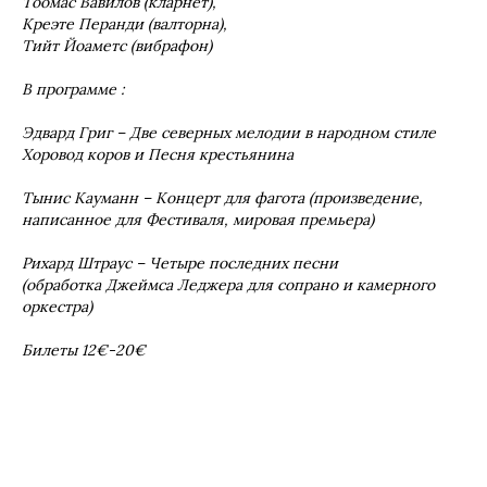
Tоомас Вавилов (кларнет),
Креэте Перанди (валторна),
Tийт Йоаметс (вибрафон)
В программе :
Эдвард Григ – Две северных мелодии в
народном стиле
Хоровод коров и Песня крестьянина
Тынис Кауманн – Концерт для фагота (произведение,
написанное для Фестиваля, мировая премьера)
Рихард Штраус – Четыре последних песни
(обработка Джеймса Леджера для сопрано и камерного
оркестра)
Билеты 12€-20€