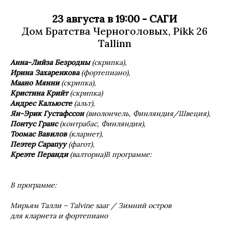
23 августа в 19:00 - САГИ
Дом Братства Черноголовых, Pikk 26
Tallinn
A
нна-Лийза Безродны
(скрипка),
Ирина Захаренкова
(фортепиано),
M
аано Мянни
(скрипка),
Кристина Крийт
(скрипка)
A
ндрес Кальюсте
(альт),
Ян
-Эрик Густафссон
(виолончель, Финляндия/Швеция),
Понтус Гранс
(контрабас, Финляндия),
Too
мас Вавилов
(кларнет),
Пеэтер Сарапуу
(фагот),
K
реэте Перанди
(валторна)
В программе:
В программе
:
M
ирьям Талли –
Talvine
saar
/
Зимний остров
для кларнета и фортепиано