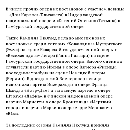
В числе прочих оперных постановок с участием певицы
– «Дон Карлос» (Елизавета) в Нидерландской
национальной опере и «Евгений Онегин» (Татьяна) в
Гамбургской государственной опере.
Также Камилла Нюлунд пела во многих новых
постановках, среди которых «Хованщина» Мусоргского
(Эмма) на сцене Баварской государственной оперы и
«Веселая вдова» Легара (Ганна Главари) на сцене
Гамбургской государственной оперы. Высоко оценили
слушатели партию Ирены в опере Вагнера «Риенци,
последний трибун» на сцене Немецкой оперы
(Берлин). В дрезденской Земперопер певица
исполняла партию Эсмеральды в опере Франца
Шмидта «Нотр-Дам» и заглавную партию в опере
Штрауса «Дафна», в Финской национальной опере –
партию Мариетты в опере Кронгольда «Мертвый
город» и партию Марьи в опере Аарре Мериканто
«Юха».
За последние сезоны Камилла Нюлунд приняла