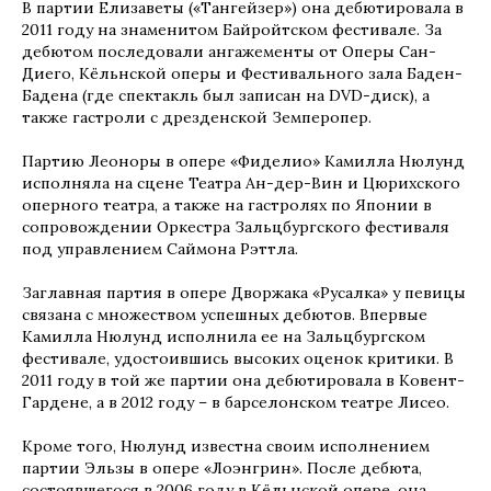
В партии Елизаветы («Тангейзер») она дебютировала в
2011 году на знаменитом Байройтском фестивале. За
дебютом последовали ангажементы от Оперы Сан-
Диего, Кёльнской оперы и Фестивального зала Баден-
Бадена (где спектакль был записан на DVD-диск), а
также гастроли с дрезденской Земперопер.
Партию Леоноры в опере «Фиделио» Камилла Нюлунд
исполняла на сцене Театра Ан-дер-Вин и Цюрихского
оперного театра, а также на гастролях по Японии в
сопровождении Оркестра Зальцбургского фестиваля
под управлением Саймона Рэттла.
Заглавная партия в опере Дворжака «Русалка» у певицы
связана с множеством успешных дебютов. Впервые
Камилла Нюлунд исполнила ее на Зальцбургском
фестивале, удостоившись высоких оценок критики. В
2011 году в той же партии она дебютировала в Ковент-
Гардене, а в 2012 году – в барселонском театре Лисео.
Кроме того, Нюлунд известна своим исполнением
партии Эльзы в опере «Лоэнгрин». После дебюта,
состоявшегося в 2006 году в Кёльнской опере, она