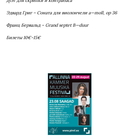
дуэт для скрипки и контрабаса
Эдвард Григ – Соната для виолончели
a
—
moll
,
op
36
Франц Бервальд –
Grand
septet
B
—
duur
Билеты 10€-15€