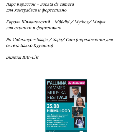
Ларс Карлссон –
Sonata
da
camera
для контрабаса и фортепиано
Кароль Шимановский –
M
üü
did
/
Mythes
/ Мифы
для скрипки и фортепиано
Ян Сибелиус –
Saaga
/
Saga
/ Сага (переложение для
октета Яакко Куусисто)
Билеты 10€-15€